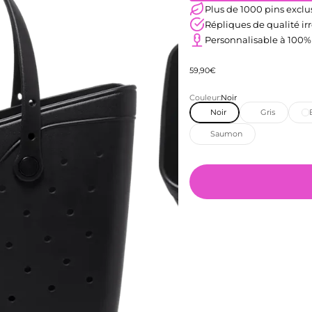
Plus de 1000 pins exclu
Répliques de qualité i
Personnalisable à 100%
Prix de vente
59,90€
Couleur:
Noir
Noir
Gris
Saumon
t 6
ent 7
ément 8
'élément 9
 l'élément 10