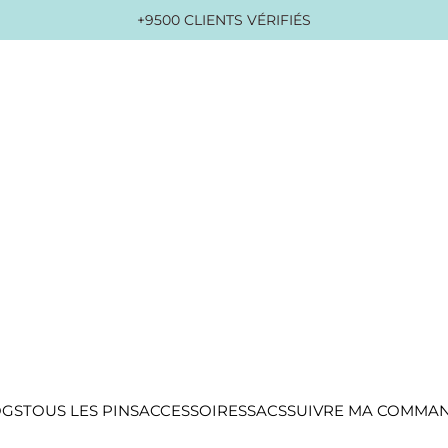
+9500 CLIENTS VÉRIFIÉS
OGS
TOUS LES PINS
ACCESSOIRES
SACS
SUIVRE MA COMMA