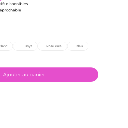
sifs disponibles
rréprochable
Blanc
Fushya
Rose Pâle
Bleu
Ajouter au panier