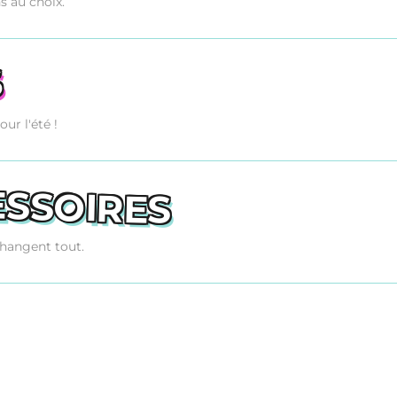
s au choix.
S
ur l'été !
SSOIRES
changent tout.