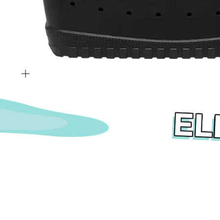
Zoomer
sur
l'image
EL