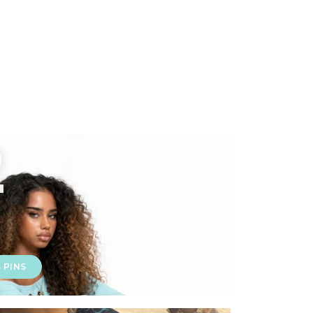
2
 PINS