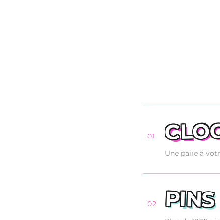
CLO
01
Une paire à vot
PINS
02