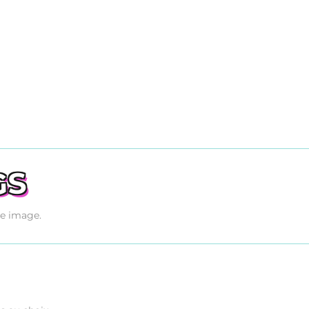
GS
re image.