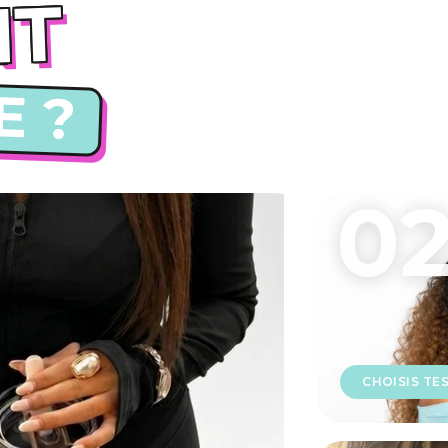
NT
E ?
0
CHOISIS TES