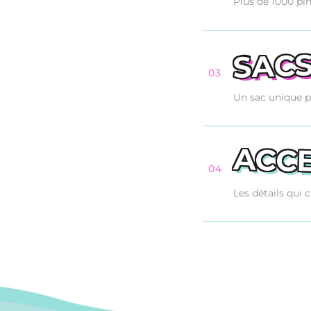
Plus de 1000 pin
SAC
03
Un sac unique po
ACCE
04
Les détails qui 