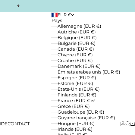
Suivant
EUR €
Pays
Allemagne (EUR €)
Autriche (EUR €)
Belgique (EUR €)
Bulgarie (EUR €)
Canada (EUR €)
Chypre (EUR €)
Croatie (EUR €)
Danemark (EUR €)
Émirats arabes unis (EUR €)
Espagne (EUR €)
Estonie (EUR €)
États-Unis (EUR €)
Finlande (EUR €)
France (EUR €)
Grèce (EUR €)
Guadeloupe (EUR €)
Guyane française (EUR €)
Connexi
Reche
Pa
Hongrie (EUR €)
NDE
CONTACT
Irlande (EUR €)
Italie (EUR €)