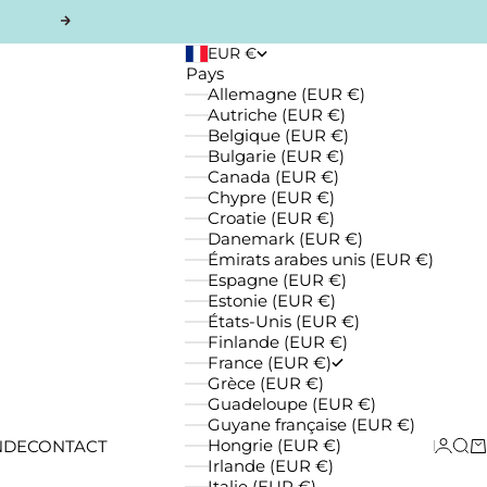
Suivant
EUR €
Pays
Allemagne (EUR €)
Autriche (EUR €)
Belgique (EUR €)
Bulgarie (EUR €)
Canada (EUR €)
Chypre (EUR €)
Croatie (EUR €)
Danemark (EUR €)
Émirats arabes unis (EUR €)
Espagne (EUR €)
Estonie (EUR €)
États-Unis (EUR €)
Finlande (EUR €)
France (EUR €)
Grèce (EUR €)
Guadeloupe (EUR €)
Guyane française (EUR €)
Connexi
Reche
Pa
Hongrie (EUR €)
NDE
CONTACT
Irlande (EUR €)
Italie (EUR €)