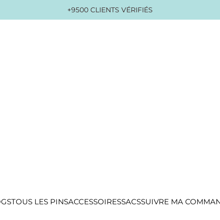
+9500 CLIENTS VÉRIFIÉS
OGS
TOUS LES PINS
ACCESSOIRES
SACS
SUIVRE MA COMMA