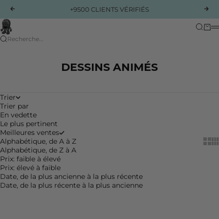
Passer au contenu
Précédent
Suiv
+9500 CLIENTS VÉRIFIÉS
Pimz Addict
Recherc
Panie
M
Recherche...
DESSINS ANIMÉS
Trier
Trier par
En vedette
Le plus pertinent
Meilleures ventes
Show 
Sh
Alphabétique, de A à Z
Alphabétique, de Z à A
Prix: faible à élevé
Prix: élevé à faible
Date, de la plus ancienne à la plus récente
Date, de la plus récente à la plus ancienne
Choisir les options
Choisir les options