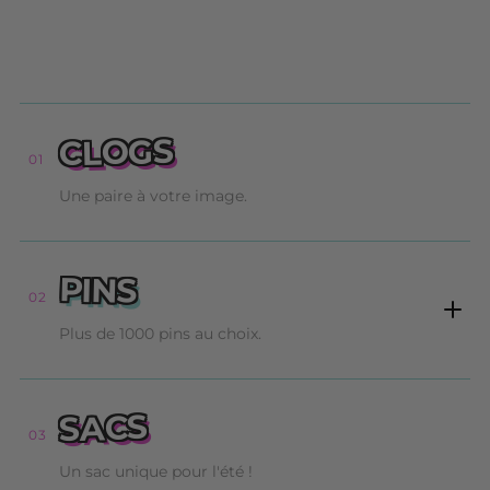
CLOGS
01
Une paire à votre image.
PINS
02
Plus de 1000 pins au choix.
SACS
03
Un sac unique pour l'été !