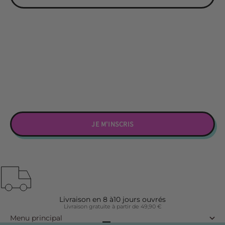
JE M'INSCRIS
Livraison en 8 à10 jours ouvrés
Livraison gratuite à partir de 49,90 €
Menu principal
Aller à l'élément 1
Aller à l'élément 2
Aller à l'élément 3
Aller à l'élément 4