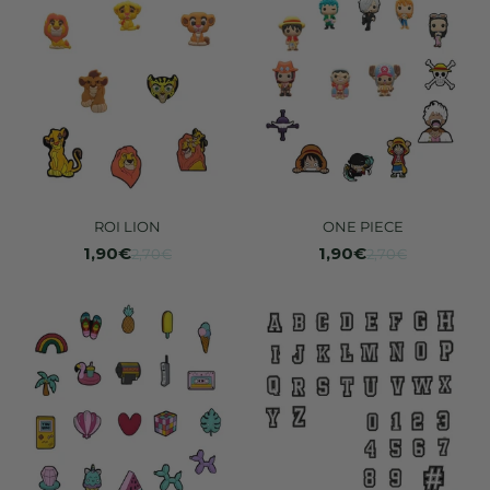
ROI LION
ONE PIECE
1,90€
1,90€
2,70€
2,70€