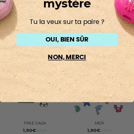
mystère
Tu la veux sur ta paire ?
PINS
BEST-SELLERS
OUI, BIEN SÛR
NON, MERCI
FREE GAZA
MER
1,90€
1,90€
2,70€
2,70€