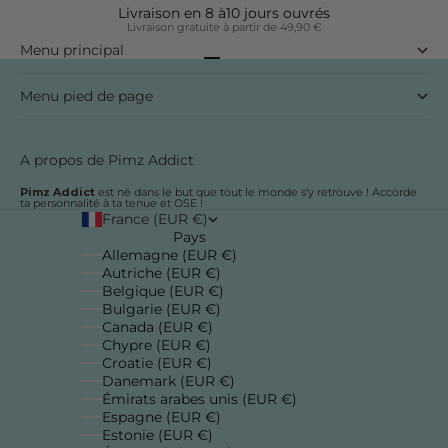
Livraison en 8 à10 jours ouvrés
Livraison gratuite à partir de 49,90 €
Menu principal
Aller à l'élément 1
Aller à l'élément 2
Aller à l'élément 3
Aller à l'élément 4
Menu pied de page
A propos de Pimz Addict
Pimz Addict
est né dans le but que tout le monde s'y retrouve ! Accorde
ta personnalité à ta tenue et OSE !
France (EUR €)
Pays
Allemagne (EUR €)
Autriche (EUR €)
Belgique (EUR €)
Bulgarie (EUR €)
Canada (EUR €)
Chypre (EUR €)
Croatie (EUR €)
Danemark (EUR €)
Émirats arabes unis (EUR €)
Espagne (EUR €)
Estonie (EUR €)