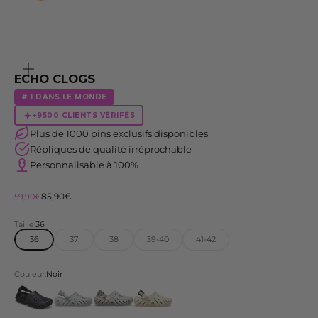
Zoomer
sur
ECHO CLOGS
l'image
# 1 DANS LE MONDE
+9500 CLIENTS VÉRIFÉS
Plus de 1000 pins exclusifs disponibles
Répliques de qualité irréprochable
Personnalisable à 100%
Prix normal
Prix de vente
85,90€
59,90€
Taille:
36
36
37
38
39-40
41-42
Couleur:
Noir
Noir
Gris Clair
Anthracite
Bone